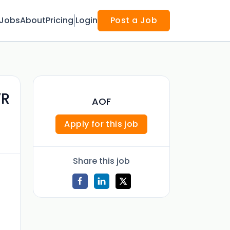
Jobs
About
Pricing
Login
Post a Job
7R
AOF
Apply for this job
Share this job